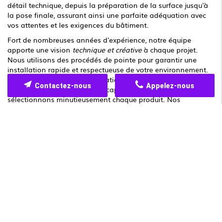
détail technique, depuis la préparation de la surface jusqu'à
la pose finale, assurant ainsi une parfaite adéquation avec
vos attentes et les exigences du bâtiment.
Fort de nombreuses années d'expérience, notre équipe
apporte une vision
technique et créative
à chaque projet.
Nous utilisons des procédés de pointe pour garantir une
installation rapide et respectueuse de votre environnement.
Dans le domaine de la rénovation, la qualité des matériaux
Contactez-nous
Appelez-nous
utilisés revêt une importance capitale, c'est pourquoi nous
sélectionnons minutieusement chaque produit. Nos
partenaires fournisseurs partagent cette exigence de rigueur
et de performance, permettant d'offrir des finitions durables
et esthétiques. Qu'il s'agisse de rénover une maison ancienne
ou de moderniser des locaux professionnels, notre expertise
s'adapte à toutes les situations, en plaçant la sécurité et la
longévité de vos installations au premier plan.
Quels sont les délais habituels pour un
projet de revêtement de sol ?
Les délais pour la pose de revêtement de sol varient en
fonction de la taille de la surface à couvrir, mais
généralement, il faut prévoir
entre 2 et 5 jours
. Notre équipe