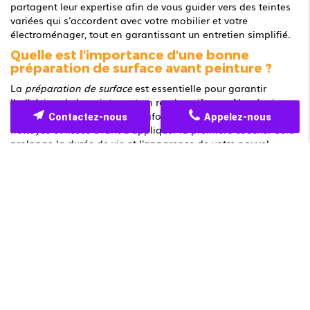
partagent leur expertise afin de vous guider vers des teintes
variées qui s'accordent avec votre mobilier et votre
électroménager, tout en garantissant un entretien simplifié.
Quelle est l'importance d'une bonne
préparation de surface avant peinture ?
La
préparation de surface
est essentielle pour garantir
l'adhésion de la peinture et un rendu uniforme. Nos équipes
s'assurent que vos murs et plafonds sont parfaitement
Contactez-nous
Appelez-nous
nettoyés et lissés avant d'appliquer la première couche. Cela
prolonge la durée de vie et l'apparence de votre nouvel
espace rénové. Dans cette optique, chaque étape — du
décapage à la pose des enduits — est réalisée avec soin,
afin d'obtenir une surface optimale pour l'application de la
peinture. Cet investissement en préparation garantit non
seulement une meilleure tenue dans le temps mais
également une amélioration notable du rendu final.
En complément de ces techniques, BRUNO JUSTINE propose
également un diagnostic préalable, permettant d'identifier
les éventuelles irrégularités ou problèmes d'humidité. Ce
contrôle précis permet d'éviter les mauvaises surprises après
travaux et d'assurer une application uniforme de la peinture