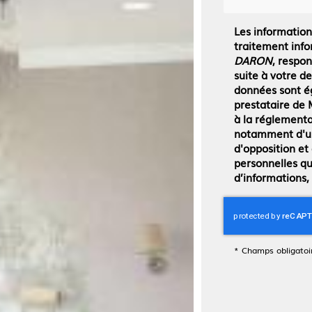
Les informations
traitement info
DARON
, respo
suite à votre d
données sont ég
prestataire d
à la réglementa
notamment d'un 
d'opposition et
personnelles qu
d’informations,
*
Champs obligatoi