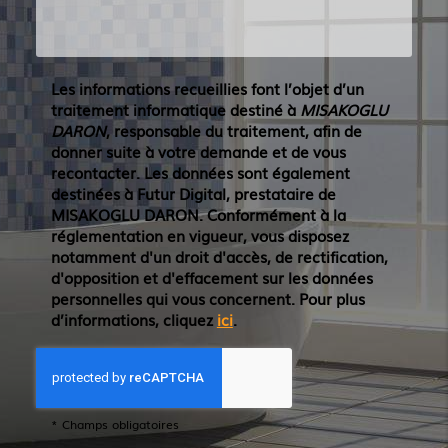
Les informations recueillies font l’objet d’un
traitement informatique destiné à
MISAKOGLU
DARON
, responsable du traitement, afin de
donner suite à votre demande et de vous
recontacter. Les données sont également
destinées à Futur Digital, prestataire de
MISAKOGLU DARON. Conformément à la
réglementation en vigueur, vous disposez
notamment d'un droit d'accès, de rectification,
d'opposition et d'effacement sur les données
personnelles qui vous concernent. Pour plus
d’informations, cliquez
ici
.
*
Champs obligatoires