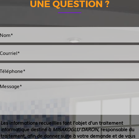
UNE QUESTION ?
Les informations recueillies font l’objet d’un traitement
informatique destiné à
MISAKOGLU DARON
, responsable du
traitement, afin de donner suite à votre demande et de vous