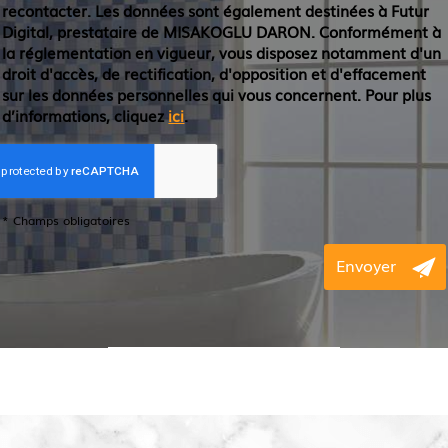
recontacter. Les données sont également destinées à Futur
Digital, prestataire de MISAKOGLU DARON. Conformément à
la réglementation en vigueur, vous disposez notamment d'un
droit d'accès, de rectification, d'opposition et d'effacement
sur les données personnelles qui vous concernent. Pour plus
d’informations, cliquez
ici
.
*
Champs obligatoires