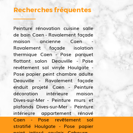
Recherches fréquentes
Peinture rénovation cuisine salle
de bain Caen
Ravalement façade
maison ancienne Caen
Ravalement façade isolation
thermique Caen
Pose parquet
flottant salon Deauville
Pose
revêtement sol vinyle Houlgate
Pose papier peint chambre adulte
Deauville
Ravalement façade
enduit projeté Caen
Peinture
décoration intérieure maison
Dives-sur-Mer
Peinture murs et
plafonds Dives-sur-Mer
Peinture
intérieure appartement rénové
Caen
Pose revêtement sol
stratifié Houlgate
Pose papier
peint intissé couloir Cabourg