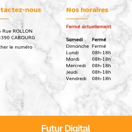
tactez-nous
Nos horaires
Fermé actuellement
5 Rue ROLLON
4390
CABOURG
Samedi
Fermé
Dimanche
Fermé
cher le numéro
Lundi
08h-18h
Mardi
08h-18h
Mercredi
08h-18h
Jeudi
08h-18h
Vendredi
08h-18h
Appelez-nous
Contactez-nous